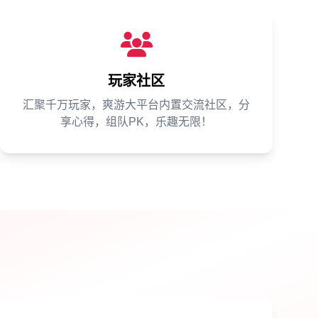
玩家社区
汇聚千万玩家，爽游大平台内置交流社区，分
享心得，组队PK，乐趣无限！