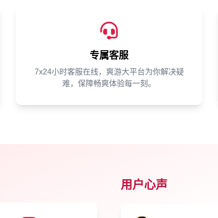
专属客服
7x24小时客服在线，爽游大平台为你解决疑
难，保障畅爽体验每一刻。
用户心声