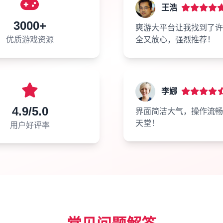
王浩
3000+
爽游大平台让我找到了许
优质游戏资源
全又放心，强烈推荐！
李娜
4.9/5.0
界面简洁大气，操作流畅
天堂！
用户好评率