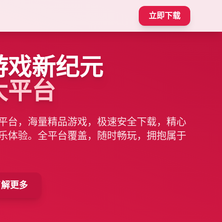
立即下载
游戏新纪元
大平台
平台，海量精品游戏，极速安全下载，精心
乐体验。全平台覆盖，随时畅玩，拥抱属于
了解更多