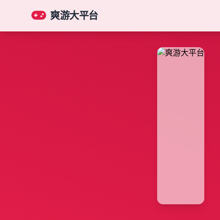
爽游大平台