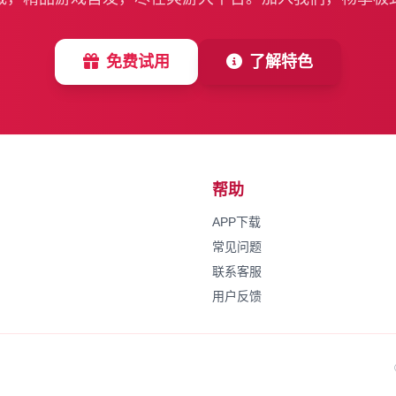
免费试用
了解特色
帮助
APP下载
常见问题
联系客服
用户反馈