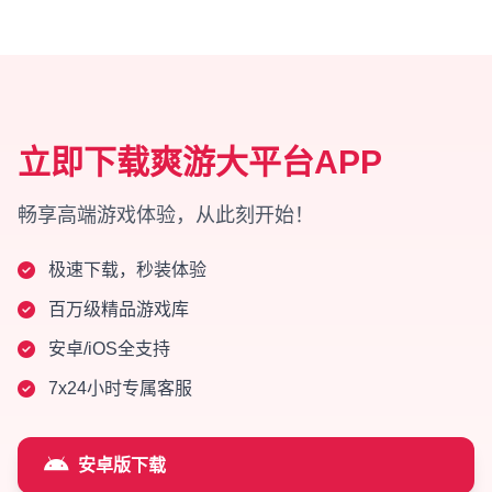
立即下载爽游大平台APP
畅享高端游戏体验，从此刻开始！
极速下载，秒装体验
百万级精品游戏库
安卓/iOS全支持
7x24小时专属客服
安卓版下载