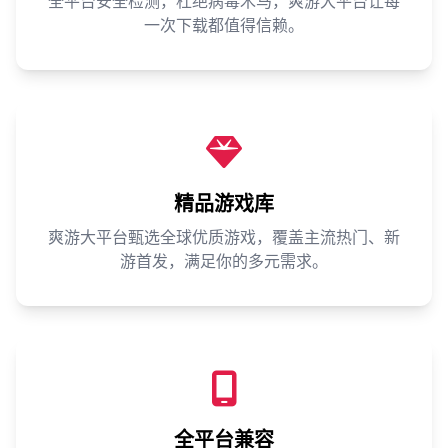
全平台安全检测，杜绝病毒木马，爽游大平台让每
一次下载都值得信赖。
精品游戏库
爽游大平台甄选全球优质游戏，覆盖主流热门、新
游首发，满足你的多元需求。
全平台兼容