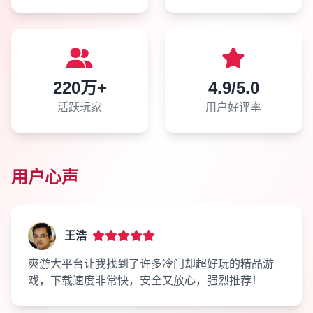
220万+
4.9/5.0
活跃玩家
用户好评率
用户心声
王浩
爽游大平台让我找到了许多冷门却超好玩的精品游
戏，下载速度非常快，安全又放心，强烈推荐！