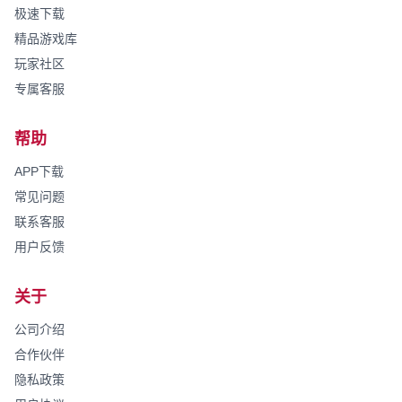
极速下载
精品游戏库
玩家社区
专属客服
帮助
APP下载
常见问题
联系客服
用户反馈
关于
公司介绍
合作伙伴
隐私政策