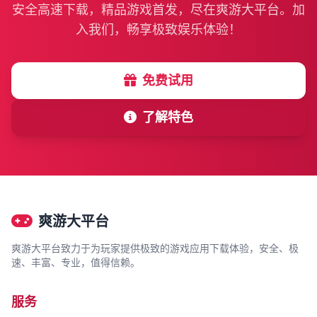
安全高速下载，精品游戏首发，尽在爽游大平台。加
入我们，畅享极致娱乐体验！
免费试用
了解特色
爽游大平台
爽游大平台致力于为玩家提供极致的游戏应用下载体验，安全、极
速、丰富、专业，值得信赖。
服务