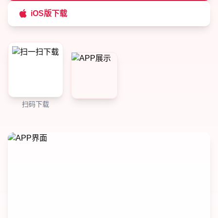
iOS版下载
扫码下载