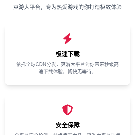
爽游大平台，专为热爱游戏的你打造极致体验
极速下载
依托全球CDN分发，爽游大平台为你带来秒级高
速下载体验，畅快无等待。
安全保障