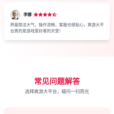
李娜
界面简洁大气，操作流畅，客服也很贴心，爽游大平
台真的是游戏爱好者的天堂！
常见问题解答
选择爽游大平台，疑问一扫而光